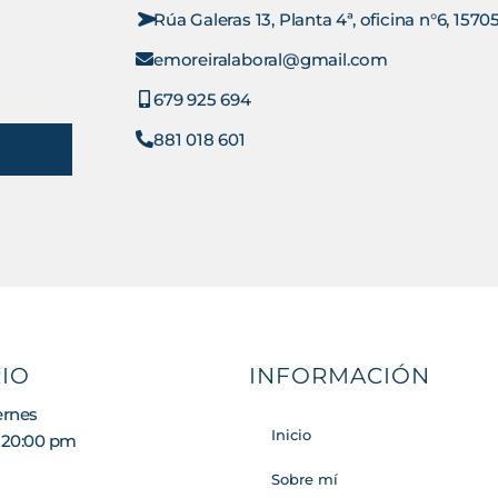
Rúa Galeras 13, Planta 4ª, oficina n°6, 15
emoreiralaboral@gmail.com
679 925 694
881 018 601
IO
INFORMACIÓN
ernes
Inicio
 20:00 pm
Sobre mí